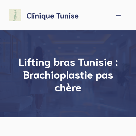
Aller
au
Clinique Tunise
Menu
contenu
Lifting bras Tunisie :
Brachioplastie pas
chère