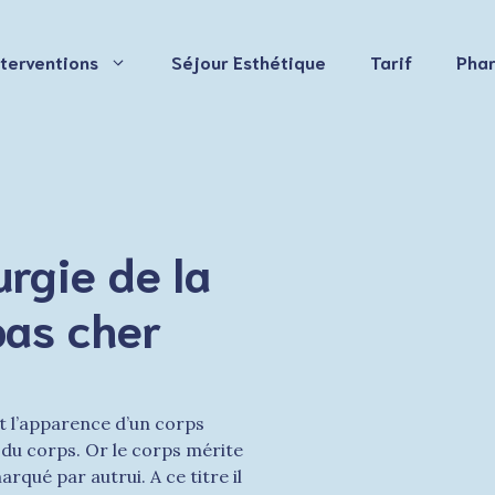
nterventions
Séjour Esthétique
Tarif
Pha
urgie de la
pas cher
t l’apparence d’un corps
l du corps. Or le corps mérite
rqué par autrui. A ce titre il